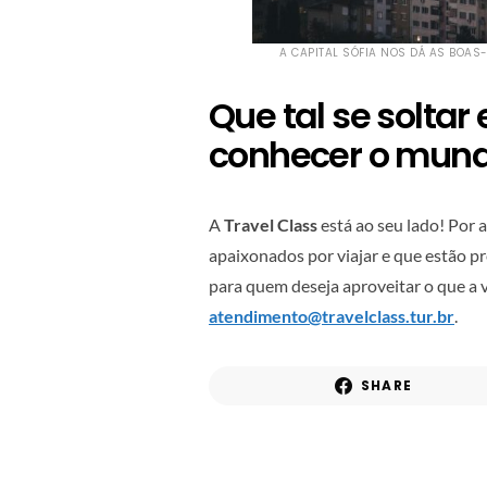
A CAPITAL SÓFIA NOS DÁ AS BOAS
Que tal se soltar
conhecer o mun
A
Travel Class
está ao seu lado! Por 
apaixonados por viajar e que estão p
para quem deseja aproveitar o que a v
atendimento@travelclass.tur.br
.
SHARE