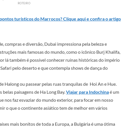
ROTEIRO
pontos turísticos do Marrocos? Clique aqui e confira o artigo
, compras e diversão, Dubai impressiona pela beleza e
truções mais famosas do mundo, como o icônico Burj Khalifa,
Por lá também é possível conhecer ruínas históricas do império
 Safari pelo deserto e que contempla shows de dança do
de Halong ou passear pelas ruas tranquilas de Hoi An e Hue.
s belas paisagens de Ha Long Bay.
Viajar para Indochina
é um
e nos faz esvaziar do mundo exterior, para focar em nosso
ir o que o continente asiático tem de melhor em vários
íses mais bonitos de toda a Europa, a Bulgária é uma ótima