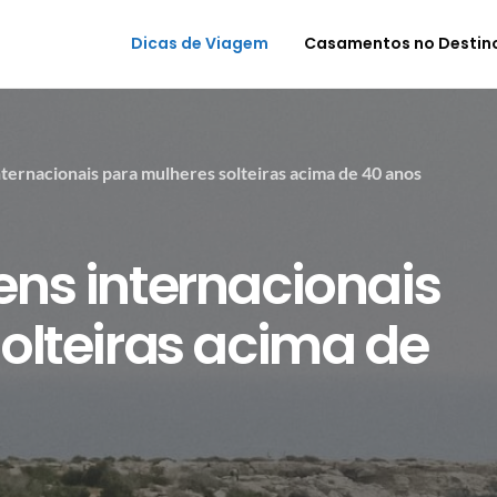
Dicas de Viagem
Casamentos no Destin
ternacionais para mulheres solteiras acima de 40 anos
ns internacionais
olteiras acima de