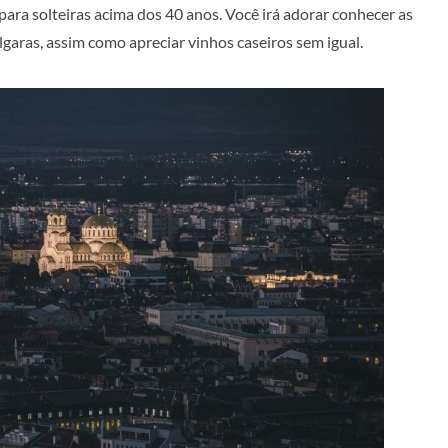
 para solteiras acima dos 40 anos. Você irá adorar conhecer as
garas, assim como apreciar vinhos caseiros sem igual.