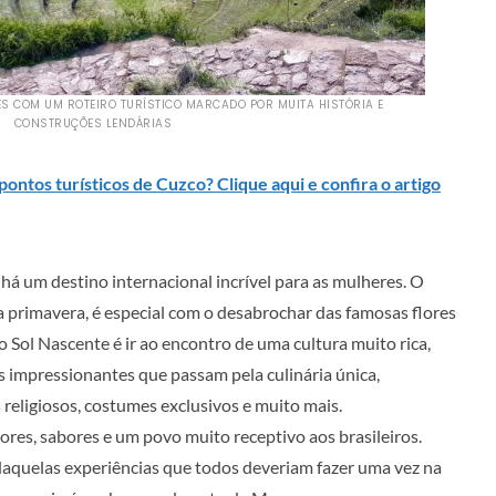
S COM UM ROTEIRO TURÍSTICO MARCADO POR MUITA HISTÓRIA E
CONSTRUÇÕES LENDÁRIAS
pontos turísticos de Cuzco? Clique aqui e confira o artigo
há um destino internacional incrível para as mulheres. O
a primavera, é especial com o desabrochar das famosas flores
 do Sol Nascente é ir ao encontro de uma cultura muito rica,
s impressionantes que passam pela culinária única,
 religiosos, costumes exclusivos e muito mais.
es, sabores e um povo muito receptivo aos brasileiros.
aquelas experiências que todos deveriam fazer uma vez na