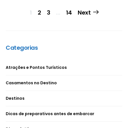
Paginação
1
2
3
…
14
Next
de
posts
Categorias
Atrações e Pontos Turísticos
Casamentos no Destino
Destinos
Dicas de preparativos antes de embarcar