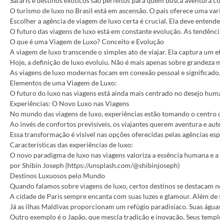
Safáris e destinos exóticos são perfeitos para quem busca aventura 
O turismo de luxo no Brasil está em ascensão. O país oferece uma var
Escolher a agência de viagem de luxo certa é crucial. Ela deve entend
O futuro das viagens de luxo está em constante evolução. As tendênci
O que é uma Viagem de Luxo? Conceito e Evolução
A viagem de luxo transcende o simples ato de viajar. Ela captura um e
Hoje, a definição de luxo evoluiu. Não é mais apenas sobre grandeza
As viagens de luxo modernas focam em conexão pessoal e significado.
Elementos de uma Viagem de Luxo:
O futuro do luxo nas viagens está ainda mais centrado no desejo hum
Experiências: O Novo Luxo nas Viagens
No mundo das viagens de luxo, experiências estão tomando o centro d
Ao invés de confortos previsíveis, os viajantes querem aventura e au
Essa transformação é visível nas opções oferecidas pelas agências esp
Características das experiências de luxo:
O novo paradigma de luxo nas viagens valoriza a essência humana e
por Shibin Joseph (https://unsplash.com/@shibinjoseph)
Destinos Luxuosos pelo Mundo
Quando falamos sobre viagens de luxo, certos destinos se destacam no 
A cidade de Paris sempre encanta com suas luzes e glamour. Além d
Já as ilhas Maldivas proporcionam um refúgio paradisíaco. Suas águas
Outro exemplo é o Japão, que mescla tradição e inovação. Seus templo