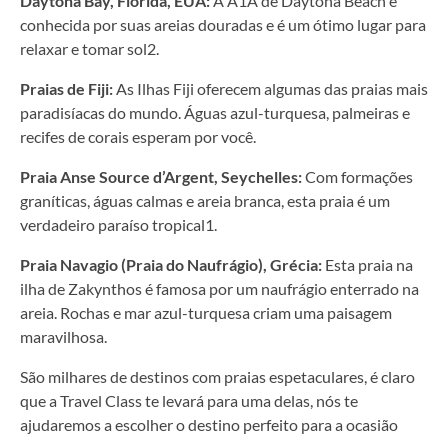
Daytona Bay, Flórida, EUA:
A A1A de Daytona Beach é
conhecida por suas areias douradas e é um ótimo lugar para
relaxar e tomar sol2.
Praias de Fiji:
As Ilhas Fiji oferecem algumas das praias mais
paradisíacas do mundo. Águas azul-turquesa, palmeiras e
recifes de corais esperam por você.
Praia Anse Source d’Argent, Seychelles:
Com formações
graníticas, águas calmas e areia branca, esta praia é um
verdadeiro paraíso tropical1.
Praia Navagio (Praia do Naufrágio), Grécia:
Esta praia na
ilha de Zakynthos é famosa por um naufrágio enterrado na
areia. Rochas e mar azul-turquesa criam uma paisagem
maravilhosa.
São milhares de destinos com praias espetaculares, é claro
que a Travel Class te levará para uma delas, nós te
ajudaremos a escolher o destino perfeito para a ocasião