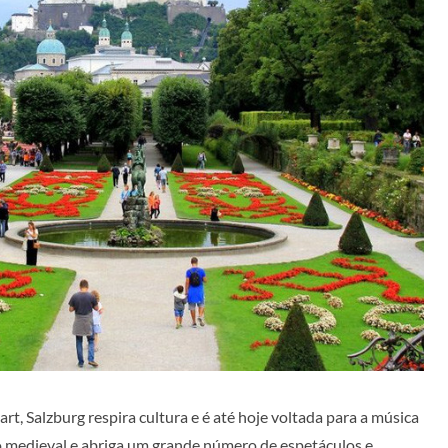
rt, Salzburg respira cultura e é até hoje voltada para a música
lo medieval e abriga um grande número de espetáculos e