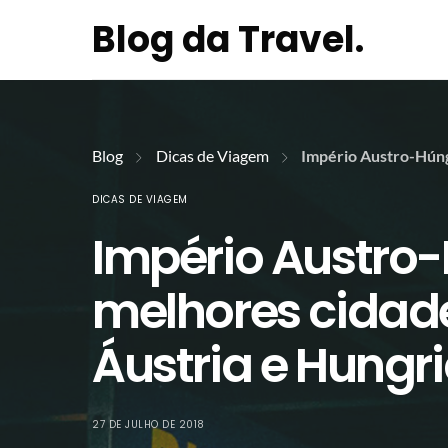
Blog da Travel.
Blog
Dicas de Viagem
Império Austro-Húnga
DICAS DE VIAGEM
Império Austro-
melhores cidade
Áustria e Hungr
27 DE JULHO DE 2018