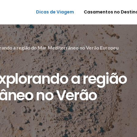
Dicas de Viagem
Casamentos no Destin
lorando a região do Mar Mediterrâneo no Verão Europeu
explorando a região
râneo no Verão