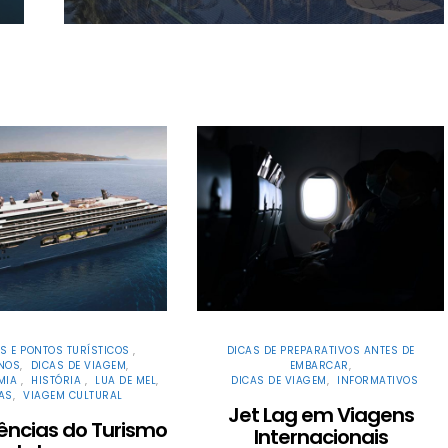
S E PONTOS TURÍSTICOS
DICAS DE PREPARATIVOS ANTES DE
INOS
DICAS DE VIAGEM
EMBARCAR
MIA
HISTÓRIA
LUA DE MEL
DICAS DE VIAGEM
INFORMATIVOS
AS
VIAGEM CULTURAL
Jet Lag em Viagens
ências do Turismo
Internacionais