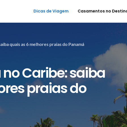
Dicas de Viagem
Casamentos no Destin
saiba quais as 6 melhores praias do Panamá
 no Caribe: saiba
ores praias do