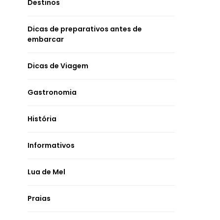
Destinos
Dicas de preparativos antes de
embarcar
Dicas de Viagem
Gastronomia
História
Informativos
Lua de Mel
Praias
ATRAÇÕES E PONTOS TURÍSTICOS
ATRAÇÕES E PONTOS
DESTINOS
DICAS DE VIAGEM
DESTIN
VIAGEM CULTURAL
DICAS DE PREPARAT