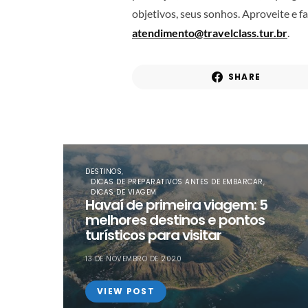
objetivos, seus sonhos. Aproveite e f
atendimento@travelclass.tur.br
.
SHARE
DESTINOS
DICAS DE PREPARATIVOS ANTES DE EMBARCAR
DICAS DE VIAGEM
Havaí de primeira viagem: 5
melhores destinos e pontos
turísticos para visitar
13 DE NOVEMBRO DE 2020
VIEW POST